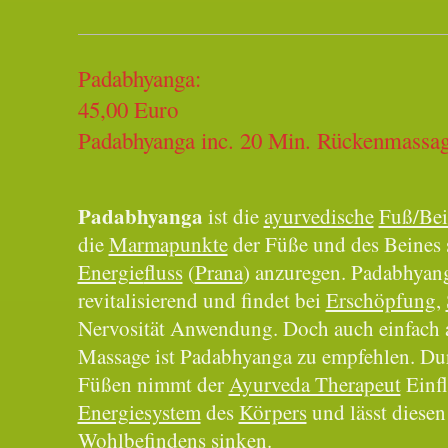
Padabhyanga:
45,00 Euro
Padabhyanga inc. 20 Min. Rückenm
Padabhyanga
ist die
ayurvedische
Fuß/Be
die
Marmapunkte
der Füße und des Beines 
Energie
fluss
(
Prana
) anzuregen. Padabhyang
revitalisierend und findet bei
Erschöpfung
,
Nervosität Anwendung. Doch auch einfach 
Massage ist Padabhyanga zu empfehlen. Du
Füßen nimmt der
Ayurveda Therapeut
Einfl
Energiesystem
des
Körpers
und lässt diesen
Wohlbefindens
sinken.