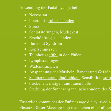
Anwendung der Padabhyanga bei:
Nervosität
inneren Un
ruhezuständen
Stress
Schlafstörungen
, Müdigkeit
Erschöpfungszuständen
Burn-out Syndrom
Kopfschmerzen
Taubheits
gefühl
in den Füßen
Lymphstauungen
Wadenkrämpfen
Anspannung der Muskeln, Bänder und Gefäße
Schmerzüberempfindlichkeit
, Sensibilitäts
stö
trockenen, rissigen und rauen Füße
Stärkung der
Sinnesorgane
insbesondere des 
Zusätzlich kommt bei der Fußmassage die ayurvedi
Einsatz. Dieser Massage sagt man neben einer all